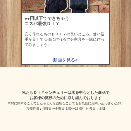
●●円以下でできちゃう
コスパ最強ＤＩＹ
安く作れるものもＤＩＹの良いところ。使い勝
手が良くて安価に作れるプチ家具を一緒に作っ
てみましょう。
動画を見る>
私たちＤＩＹセンチュリーは木を中心とした商品で
お客様の笑顔のために取り組んでおります
木材に関することでしたらどんな些細なことでも
お気軽にお問い合わせください
営業時間：月曜日〜金曜日 9:00〜18:00 休業日：土日