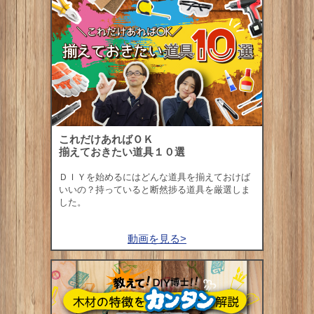
これだけあればＯＫ
揃えておきたい道具１０選
ＤＩＹを始めるにはどんな道具を揃えておけば
いいの？持っていると断然捗る道具を厳選しま
した。
動画を見る>