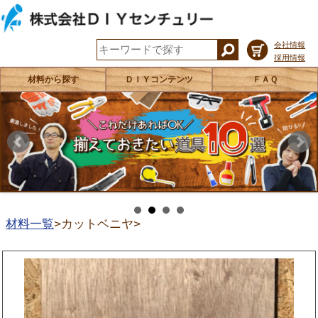
会社情報
採用情報
材料から探す
ＤＩＹコンテンツ
ＦＡＱ
材料一覧
カットベニヤ