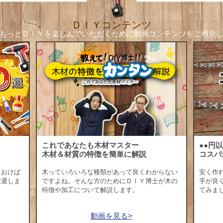
ＤＩＹコンテンツ
もっとＤＩＹを楽しんでいただくために
動画コンテンツをご用意
これであなたも木材マスター
●●円
木材＆材質の特徴を簡単に解説
コスパ
ておけば
木っていろいろな種類があって良くわからない
安く作
厳選しま
ですよね。そんな方のためにＤＩＹ博士が木の
手が良
特徴や加工について解説します。
てみま
動画を見る>