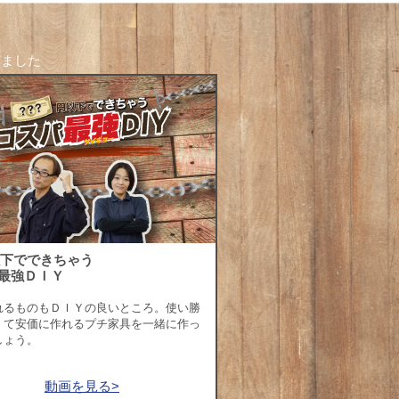
しました
以下でできちゃう
最強ＤＩＹ
れるものもＤＩＹの良いところ。使い勝
くて安価に作れるプチ家具を一緒に作っ
しょう。
動画を見る>