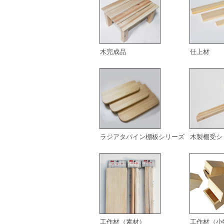
木完成品
仕上材
ラジアタパイン棚板シリーズ
木製棚受シ
工作材（素材）
工作材（小