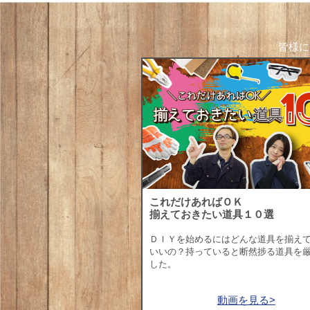
皆様に
これだけあればＯＫ
揃えておきたい道具１０選
ＤＩＹを始めるにはどんな道具を揃え
いいの？持っていると断然捗る道具を
した。
動画を見る>