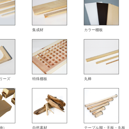
集成材
カラー棚板
リーズ
特殊棚板
丸棒
物）
自然素材
テーブル脚・天板・丸板