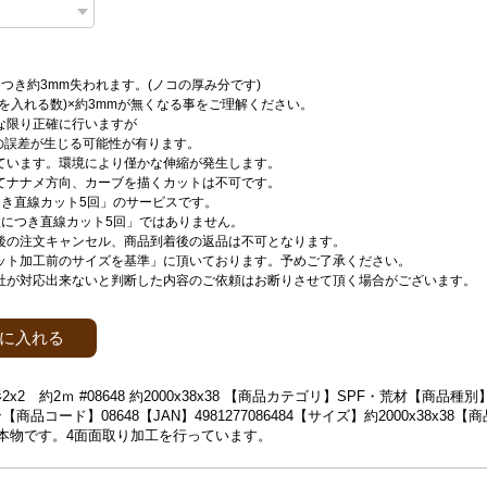
つき約3mm失われます。(ノコの厚み分です)
刃を入れる数)×約3mmが無くなる事をご理解ください。
な限り正確に行いますが
mの誤差が生じる可能性が有ります。
ています。環境により僅かな伸縮が発生します。
てナナメ方向、カーブを描くカットは不可です。
つき直線カット5回」のサービスです。
枚につき直線カット5回」ではありません。
後の注文キャンセル、商品到着後の返品は不可となります。
ット加工前のサイズを基準」に頂いております。予めご了承ください。
社が対応出来ないと判断した内容のご依頼はお断りさせて頂く場合がございます。
に入れる
x2 約2ｍ #08648 約2000x38x38 【商品カテゴリ】SPF・荒材【商品種
商品コード】08648【JAN】4981277086484【サイズ】約2000x38x38
1本物です。4面面取り加工を行っています。