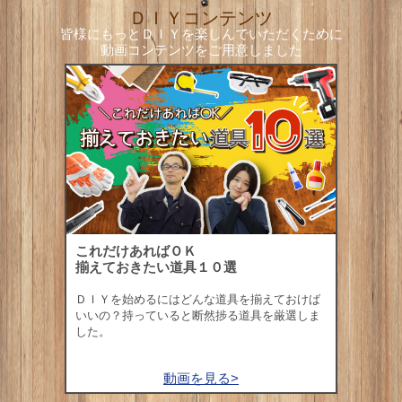
ＤＩＹコンテンツ
皆様にもっとＤＩＹを楽しんでいただくために
動画コンテンツをご用意しました
これだけあればＯＫ
揃えておきたい道具１０選
ＤＩＹを始めるにはどんな道具を揃えておけば
いいの？持っていると断然捗る道具を厳選しま
した。
動画を見る>