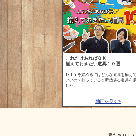
これだけあればＯＫ
揃えておきたい道具１０選
ＤＩＹを始めるにはどんな道具を揃え
いいの？持っていると断然捗る道具を
した。
動画を見る>
私たちＤＩＹ