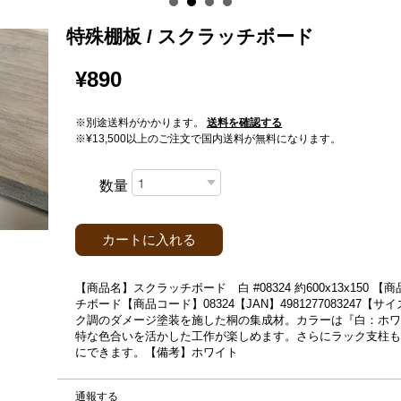
特殊棚板 / スクラッチボード
¥890
※別途送料がかかります。
送料を確認する
※¥13,500以上のご注文で国内送料が無料になります。
数量
カートに入れる
【商品名】スクラッチボード 白 #08324 約600x13x15
チボード【商品コード】08324【JAN】4981277083247【サ
ク調のダメージ塗装を施した桐の集成材。カラーは『白：ホワ
特な色合いを活かした工作が楽しめます。さらにラック支柱も
にできます。【備考】ホワイト
通報する