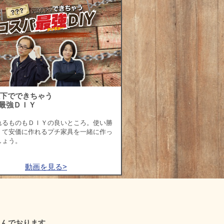
以下でできちゃう
最強ＤＩＹ
れるものもＤＩＹの良いところ。使い勝
くて安価に作れるプチ家具を一緒に作っ
しょう。
動画を見る>
組んでおります