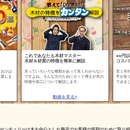
これであなたも木材マスター
●●円
木材＆材質の特徴を簡単に解説
コスパ
ておけば
木っていろいろな種類があって良くわからない
安く作
厳選しま
ですよね。そんな方のためにＤＩＹ博士が木の
手が良
特徴や加工について解説します。
てみま
動画を見る>
センチュリーは木を中心とした商品で
お客様の笑顔のために取り