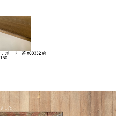
チボード 茶 #08332 約
x150
しました