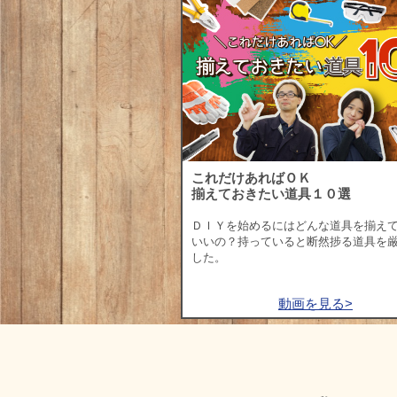
これだけあればＯＫ
揃えておきたい道具１０選
ＤＩＹを始めるにはどんな道具を揃え
いいの？持っていると断然捗る道具を
した。
動画を見る>