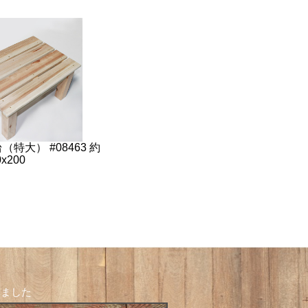
（特大） #08463 約
0x200
しました