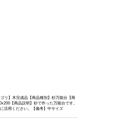
【商品カテゴリ】木完成品【商品種別】杉万能台【商
0x280x200【商品説明】杉で作った万能台です。
に活用ください。【備考】中サイズ