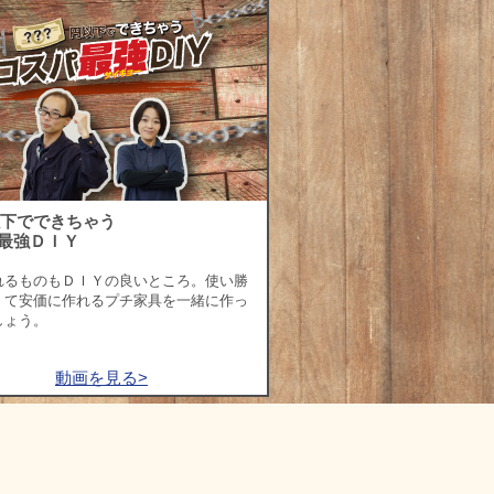
以下でできちゃう
最強ＤＩＹ
れるものもＤＩＹの良いところ。使い勝
くて安価に作れるプチ家具を一緒に作っ
しょう。
動画を見る>