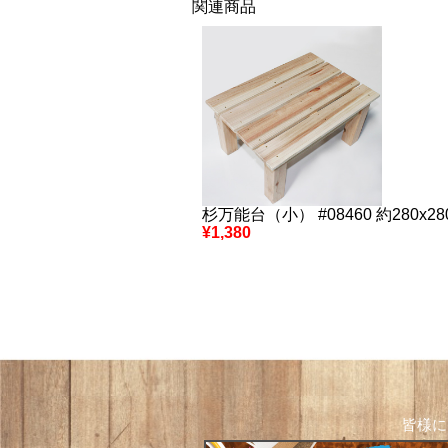
関連商品
杉万能台（小） #08460 約280x280
¥1,380
皆様に