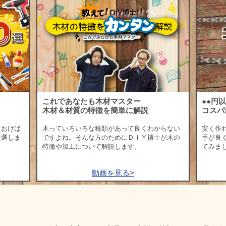
これであなたも木材マスター
●●円
木材＆材質の特徴を簡単に解説
コスパ
ておけば
木っていろいろな種類があって良くわからない
安く作
厳選しま
ですよね。そんな方のためにＤＩＹ博士が木の
手が良
特徴や加工について解説します。
てみま
動画を見る>