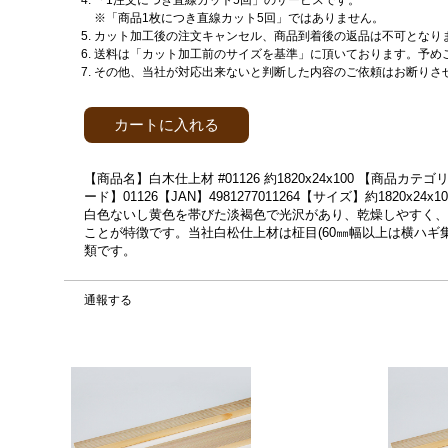
「1注文につき直線カット5回」のサービスです。
※「商品1枚につき直線カット5回」ではありません。
カット加工後の注文キャンセル、商品到着後の返品は不可となり
送料は「カット加工前のサイズを基準」に頂いております。予め
その他、当社が対応出来ないと判断した内容のご依頼はお断りさ
カートに入れる
【商品名】白木仕上材 #01126 約1820x24x100 【商
ード】01126【JAN】4981277011264【サイズ】約1820
白色ないし黄色を帯びた淡褐色で光沢があり、乾燥しやすく、
ことが特徴です。当社白松仕上材は柾目(60㎜幅以上は横ハギ
類です。
通報する