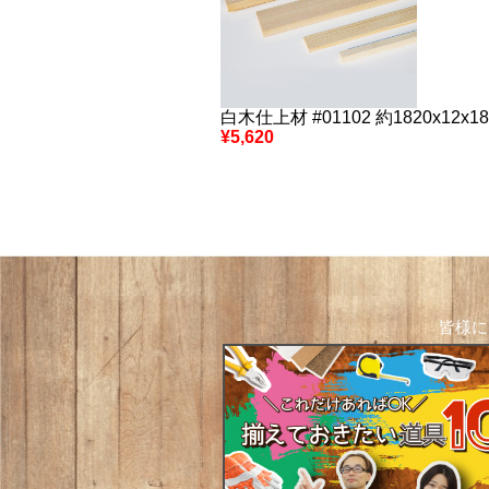
白木仕上材 #01102 約1820x12x18
¥5,620
皆様に