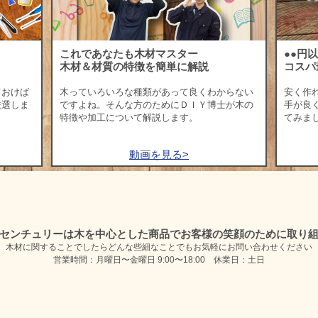
これであなたも木材マスター
●●円
木材＆材質の特徴を簡単に解説
コスパ
ておけば
木っていろいろな種類があって良くわからない
安く作
厳選しま
ですよね。そんな方のためにＤＩＹ博士が木の
手が良
特徴や加工について解説します。
てみま
動画を見る>
センチュリーは木を中心とした商品で
お客様の笑顔のために取り
木材に関することでしたらどんな些細なことでも
お気軽にお問い合わせください
営業時間：月曜日〜金曜日 9:00〜18:00 休業日：土日