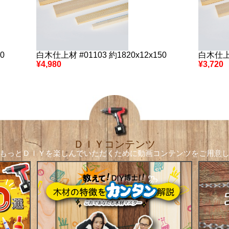
0
白木仕上材 #01103 約1820x12x150
白木仕上材
¥4,980
¥3,720
ＤＩＹコンテンツ
もっとＤＩＹを楽しんでいただくために
動画コンテンツをご用意