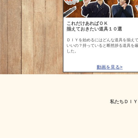
これだけあればＯＫ
揃えておきたい道具１０選
ＤＩＹを始めるにはどんな道具を揃え
いいの？持っていると断然捗る道具を
した。
動画を見る>
私たちＤＩＹ