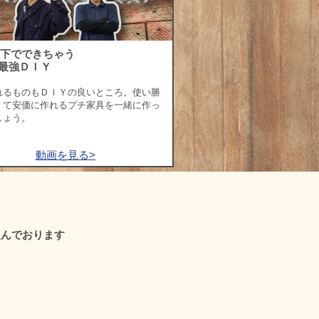
以下でできちゃう
最強ＤＩＹ
れるものもＤＩＹの良いところ。使い勝
くて安価に作れるプチ家具を一緒に作っ
しょう。
動画を見る>
組んでおります