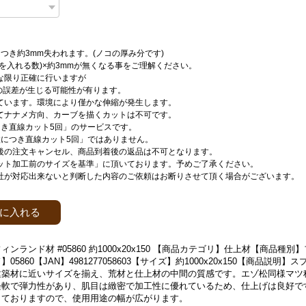
つき約3mm失われます。(ノコの厚み分です)
刃を入れる数)×約3mmが無くなる事をご理解ください。
な限り正確に行いますが
mの誤差が生じる可能性が有ります。
ています。環境により僅かな伸縮が発生します。
てナナメ方向、カーブを描くカットは不可です。
つき直線カット5回」のサービスです。
枚につき直線カット5回」ではありません。
後の注文キャンセル、商品到着後の返品は不可となります。
ット加工前のサイズを基準」に頂いております。予めご了承ください。
社が対応出来ないと判断した内容のご依頼はお断りさせて頂く場合がございます。
に入れる
ンランド材 #05860 約1000x20x150 【商品カテゴリ】仕上材【商品種
05860【JAN】4981277058603【サイズ】約1000x20x150【商品説明
建築材に近いサイズを揃え、荒材と仕上材の中間の質感です。エゾ松同様マツ
軽軟で弾力性があり、肌目は緻密で加工性に優れているため、仕上げは良好で
しておりますので、使用用途の幅が広がります。