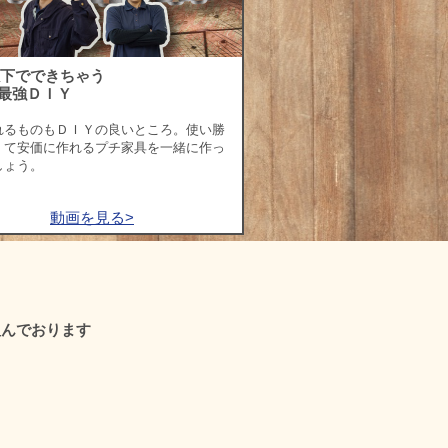
以下でできちゃう
最強ＤＩＹ
れるものもＤＩＹの良いところ。使い勝
くて安価に作れるプチ家具を一緒に作っ
しょう。
動画を見る>
組んでおります