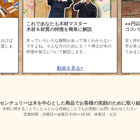
これであなたも木材マスター
●●円
木材＆材質の特徴を簡単に解説
コスパ
ておけば
木っていろいろな種類があって良くわからない
安く作
厳選しま
ですよね。そんな方のためにＤＩＹ博士が木の
手が良
特徴や加工について解説します。
てみま
動画を見る>
センチュリーは木を中心とした商品で
お客様の笑顔のために取り
木材に関することでしたらどんな些細なことでも
お気軽にお問い合わせください
営業時間：月曜日〜金曜日 9:00〜18:00 休業日：土日