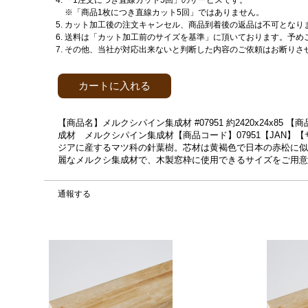
「1注文につき直線カット5回」のサービスです。
※「商品1枚につき直線カット5回」ではありません。
カット加工後の注文キャンセル、商品到着後の返品は不可となり
送料は「カット加工前のサイズを基準」に頂いております。予め
その他、当社が対応出来ないと判断した内容のご依頼はお断りさ
カートに入れる
【商品名】メルクシパイン集成材 #07951 約2420x24x8
成材 メルクシパイン集成材【商品コード】07951【JAN】【サ
ジアに産するマツ科の針葉樹。芯材は黄褐色で日本の赤松に似
麗なメルクシ集成材で、木製窓枠に使用できるサイズをご用意
通報する