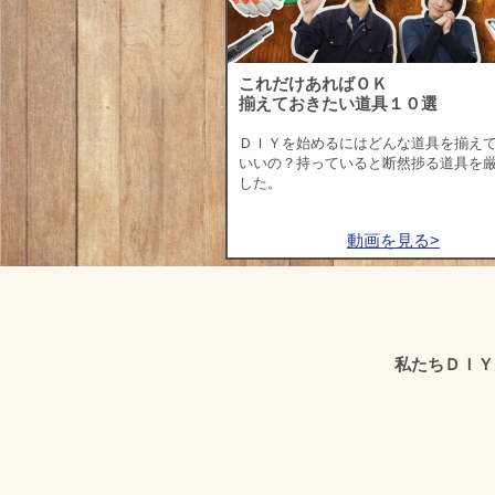
これだけあればＯＫ
揃えておきたい道具１０選
ＤＩＹを始めるにはどんな道具を揃え
いいの？持っていると断然捗る道具を
した。
動画を見る>
私たちＤＩＹ