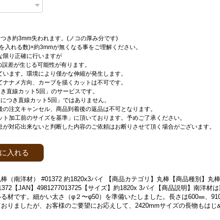
つき約3mm失われます。(ノコの厚み分です)
刃を入れる数)×約3mmが無くなる事をご理解ください。
な限り正確に行いますが
mの誤差が生じる可能性が有ります。
ています。環境により僅かな伸縮が発生します。
てナナメ方向、カーブを描くカットは不可です。
つき直線カット5回」のサービスです。
枚につき直線カット5回」ではありません。
後の注文キャンセル、商品到着後の返品は不可となります。
ット加工前のサイズを基準」に頂いております。予めご了承ください。
社が対応出来ないと判断した内容のご依頼はお断りさせて頂く場合がございます。
に入れる
棒（南洋材） #01372 約1820x3パイ 【商品カテゴリ】丸棒【商品種別】
372【JAN】4981277013725【サイズ】約1820x 3パイ【商品説明】南洋
る材です。細かい太さ（φ２〜φ50）を準備いたしました。長さは600㎜、910
おりましたが、お客様のご要望にお応えして、2420mmサイズの長物もはじ