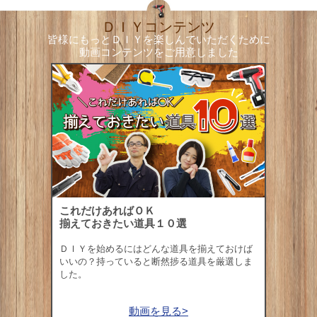
ＤＩＹコンテンツ
皆様にもっとＤＩＹを楽しんでいただくために
動画コンテンツをご用意しました
これだけあればＯＫ
揃えておきたい道具１０選
ＤＩＹを始めるにはどんな道具を揃えておけば
いいの？持っていると断然捗る道具を厳選しま
した。
動画を見る>