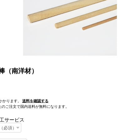
 丸棒（南洋材）
かかります。
送料を確認する
0以上のご注文で国内送料が無料になります。
工サービス