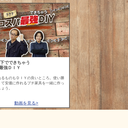
以下でできちゃう
最強ＤＩＹ
れるものもＤＩＹの良いところ。使い勝
くて安価に作れるプチ家具を一緒に作っ
しょう。
動画を見る>