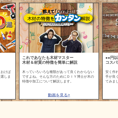
これであなたも木材マスター
●●円
木材＆材質の特徴を簡単に解説
コスパ
ておけば
木っていろいろな種類があって良くわからない
安く作
厳選しま
ですよね。そんな方のためにＤＩＹ博士が木の
手が良
特徴や加工について解説します。
てみま
動画を見る>