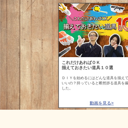
これだけあればＯＫ
揃えておきたい道具１０選
ＤＩＹを始めるにはどんな道具を揃え
いいの？持っていると断然捗る道具を
した。
動画を見る>