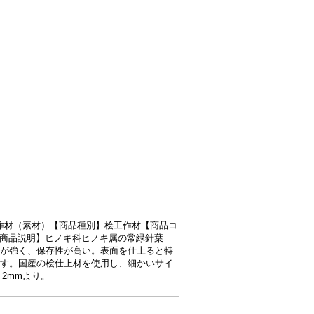
リ】工作材（素材）【商品種別】桧工作材【商品コ
x5x20【商品説明】ヒノキ科ヒノキ属の常緑針葉
が強く、保存性が高い。表面を仕上ると特
す。国産の桧仕上材を使用し、細かいサイ
2mmより。