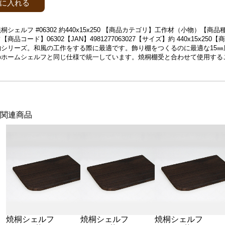
に入れる
桐シェルフ #06302 約440x15x250 【商品カテゴリ】工作材（小物）【
商品コード】06302【JAN】4981277063027【サイズ】約 440x15x25
物シリーズ。和風の工作をする際に最適です。飾り棚をつくるのに最適な15㎜
のホームシェルフと同じ仕様で統一しています。焼桐棚受と合わせて使用する
関連商品
焼桐シェルフ
焼桐シェルフ
焼桐シェルフ