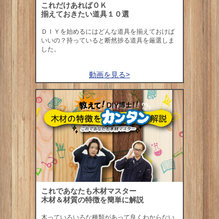
これだけあればＯＫ
揃えておきたい道具１０選
ＤＩＹを始めるにはどんな道具を揃えておけば
いいの？持っていると断然捗る道具を厳選しま
した。
動画を見る>
これであなたも木材マスター
木材＆材質の特徴を簡単に解説
木っていろいろな種類があって良くわからない