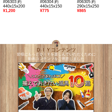
#06303 約
#06304 約
#06305 約
440x15x200
440x15x150
290x15x250
¥1,200
¥775
¥865
ＤＩＹコンテンツ
皆様にもっとＤＩＹを楽しんでいただくために
動画コンテンツをご用意しました