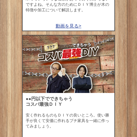
ですよね。そんな方のためにＤＩＹ博士が木の
特徴や加工について解説します。
動画を見る>
●●円以下でできちゃう
コスパ最強ＤＩＹ
安く作れるものもＤＩＹの良いところ。使い勝
手が良くて安価に作れるプチ家具を一緒に作っ
てみましょう。