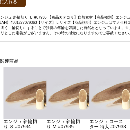
に入れる
ンジュ 斜輪切り Ｌ #07936 【商品カテゴリ】自然素材【商品種別】エンジ
6【JAN】4981277079363【サイズ】Ｌサイズ【商品説明】エンジュはマメ亜
は固く、輪切りにすることで独特の年輪を強調した自然材となっています。※
キリとした定義がございません。その時の感覚になりますのでご容赦ください
関連商品
エンジュ 斜輪切
エンジュ 斜輪切
エンジュ コース
り Ｓ #07934
り Ｍ #07935
ター 特大 #07938