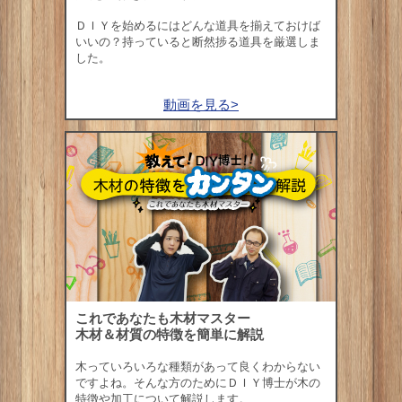
ＤＩＹを始めるにはどんな道具を揃えておけば
いいの？持っていると断然捗る道具を厳選しま
した。
動画を見る>
これであなたも木材マスター
木材＆材質の特徴を簡単に解説
木っていろいろな種類があって良くわからない
ですよね。そんな方のためにＤＩＹ博士が木の
特徴や加工について解説します。