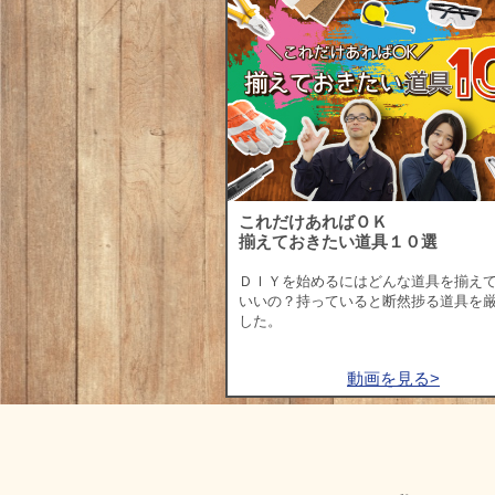
これだけあればＯＫ
揃えておきたい道具１０選
ＤＩＹを始めるにはどんな道具を揃え
いいの？持っていると断然捗る道具を
した。
動画を見る>