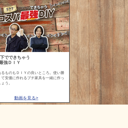
以下でできちゃう
最強ＤＩＹ
れるものもＤＩＹの良いところ。使い勝
くて安価に作れるプチ家具を一緒に作っ
しょう。
動画を見る>