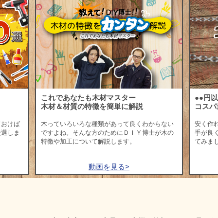
これであなたも木材マスター
●●円
木材＆材質の特徴を簡単に解説
コスパ
ておけば
木っていろいろな種類があって良くわからない
安く作
厳選しま
ですよね。そんな方のためにＤＩＹ博士が木の
手が良
特徴や加工について解説します。
てみま
動画を見る>