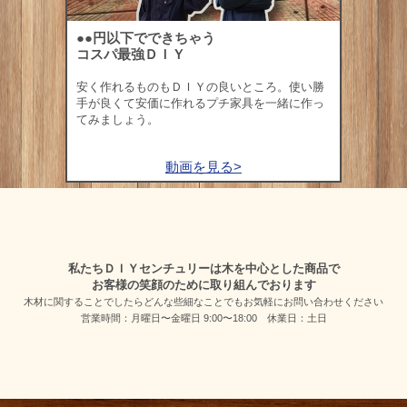
●●円以下でできちゃう
コスパ最強ＤＩＹ
安く作れるものもＤＩＹの良いところ。使い勝
手が良くて安価に作れるプチ家具を一緒に作っ
てみましょう。
動画を見る>
私たちＤＩＹセンチュリーは木を中心とした商品で
お客様の笑顔のために取り組んでおります
木材に関することでしたらどんな些細なことでも
お気軽にお問い合わせください
営業時間：月曜日〜金曜日 9:00〜18:00 休業日：土日