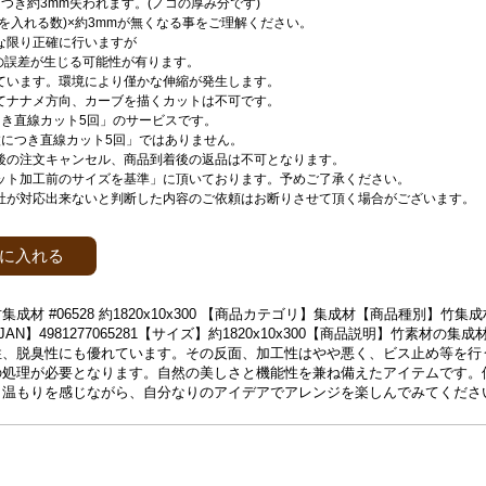
つき約3mm失われます。(ノコの厚み分です)
刃を入れる数)×約3mmが無くなる事をご理解ください。
な限り正確に行いますが
mの誤差が生じる可能性が有ります。
ています。環境により僅かな伸縮が発生します。
てナナメ方向、カーブを描くカットは不可です。
つき直線カット5回」のサービスです。
枚につき直線カット5回」ではありません。
後の注文キャンセル、商品到着後の返品は不可となります。
ット加工前のサイズを基準」に頂いております。予めご了承ください。
社が対応出来ないと判断した内容のご依頼はお断りさせて頂く場合がございます。
に入れる
成材 #06528 約1820x10x300 【商品カテゴリ】集成材【商品種別】竹
【JAN】4981277065281【サイズ】約1820x10x300【商品説明】竹素材の
性、脱臭性にも優れています。その反面、加工性はやや悪く、ビス止め等を行
の処理が必要となります。自然の美しさと機能性を兼ね備えたアイテムです。
く温もりを感じながら、自分なりのアイデアでアレンジを楽しんでみてくださ