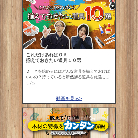
これだけあればＯＫ
揃えておきたい道具１０選
ＤＩＹを始めるにはどんな道具を揃えておけば
いいの？持っていると断然捗る道具を厳選しま
した。
動画を見る>