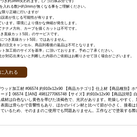
つき約3mm失われます。(ノコの厚み分です)
刃を入れる数)×約3mmが無くなる事をご理解ください。
な限り正確に行いますが
mの誤差が生じる可能性が有ります。
ています。環境により僅かな伸縮が発生します。
てナナメ方向、カーブを描くカットは不可です。
つき直線カット5回」のサービスです。
枚につき直線カット5回」ではありません。
後の注文キャンセル、商品到着後の返品は不可となります。
ット加工前のサイズを基準」に頂いております。予めご了承ください。
社が対応出来ないと判断した内容のご依頼はお断りさせて頂く場合がございます。
に入れる
ウッド加工材 #06574 約910x12x90 【商品カテゴリ】仕上材【商品種別】
ド】06574【JAN】4981277065748【サイズ】約910x12x90【商品説明
集成材は白色ないし黄色を帯びた淡褐色で、光沢があります。乾燥しやすく、
。表面は滑らかで音響性もあり、ほかのパイン材と比べて節が小さく、接着は
しているため、そのままのご使用でも問題ありません。工作などで塗装する際