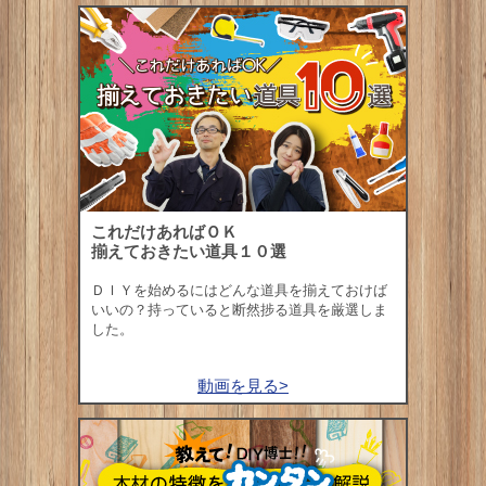
これだけあればＯＫ
揃えておきたい道具１０選
ＤＩＹを始めるにはどんな道具を揃えておけば
いいの？持っていると断然捗る道具を厳選しま
した。
動画を見る>