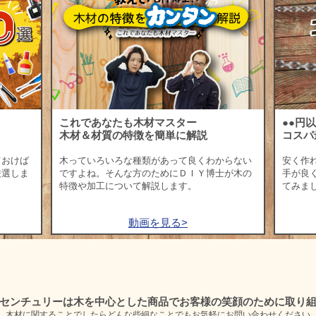
これであなたも木材マスター
●●円
木材＆材質の特徴を簡単に解説
コスパ
ておけば
木っていろいろな種類があって良くわからない
安く作
厳選しま
ですよね。そんな方のためにＤＩＹ博士が木の
手が良
特徴や加工について解説します。
てみま
動画を見る>
センチュリーは木を中心とした商品で
お客様の笑顔のために取り
木材に関することでしたらどんな些細なことでも
お気軽にお問い合わせください