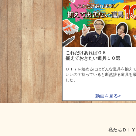
これだけあればＯＫ
揃えておきたい道具１０選
ＤＩＹを始めるにはどんな道具を揃え
いいの？持っていると断然捗る道具を
した。
動画を見る>
私たちＤＩＹ