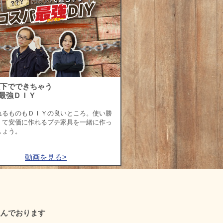
以下でできちゃう
最強ＤＩＹ
れるものもＤＩＹの良いところ。使い勝
くて安価に作れるプチ家具を一緒に作っ
しょう。
動画を見る>
組んでおります