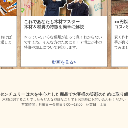
これであなたも木材マスター
●●円
木材＆材質の特徴を簡単に解説
コスパ
ておけば
木っていろいろな種類があって良くわからない
安く作
厳選しま
ですよね。そんな方のためにＤＩＹ博士が木の
手が良
特徴や加工について解説します。
てみま
動画を見る>
センチュリーは木を中心とした商品で
お客様の笑顔のために取り
木材に関することでしたらどんな些細なことでも
お気軽にお問い合わせください
営業時間：月曜日〜金曜日 9:00〜18:00 休業日：土日