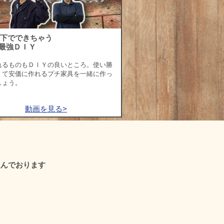
以下でできちゃう
最強ＤＩＹ
れるものもＤＩＹの良いところ。使い勝
くて安価に作れるプチ家具を一緒に作っ
しょう。
動画を見る>
組んでおります