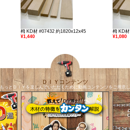
栂 KD材 #07432 約1820x12x45
栂 KD材 
¥1,440
¥1,080
ＤＩＹコンテンツ
もっとＤＩＹを楽しんでいただくために
動画コンテンツをご用意