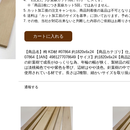
「1注文につき直線カット5回」のサービスです。
※「商品1枚につき直線カット5回」ではありません。
カット加工後の注文キャンセル、商品到着後の返品は不可となり
送料は「カット加工前のサイズを基準」に頂いております。予め
その他、当社が対応出来ないと判断した内容のご依頼はお断りさ
カートに入れる
【商品名】栂 KD材 #07864 約1820x6x24 【商品カテ
07864【JAN】4981277078649【サイズ】約1820x6x2
の針葉樹で成長がゆっくりな為、年輪の幅が狭く、製材品の柾
は淡桃褐色でやや紫色を帯び、辺材はやや淡色。針葉樹の中で
使用されている材です。長さは2種類、細かいサイズを取り揃
通報する