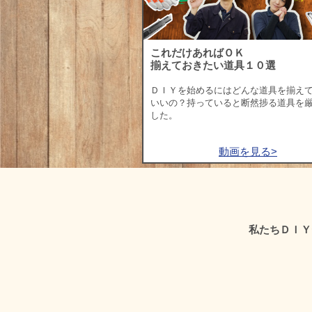
これだけあればＯＫ
揃えておきたい道具１０選
ＤＩＹを始めるにはどんな道具を揃え
いいの？持っていると断然捗る道具を
した。
動画を見る>
私たちＤＩＹ