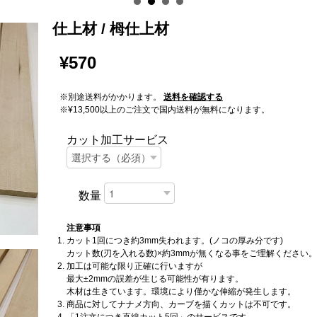
仕上材 / 栂仕上材
¥570
※別途送料がかかります。
送料を確認する
※¥13,500以上のご注文で国内送料が無料になります。
カット加工サービス
数量
注意事項
カット1回につき約3mm失われます。(ノコの厚み分です)
カット数(刃を入れる数)×約3mmが無くなる事をご理解ください。
加工は可能な限り正確に行いますが
最大±2mmの誤差が生じる可能性が有ります。
木材は生きています。環境により僅かな伸縮が発生します。
商品に対してナナメ方向、カーブを描くカットは不可です。