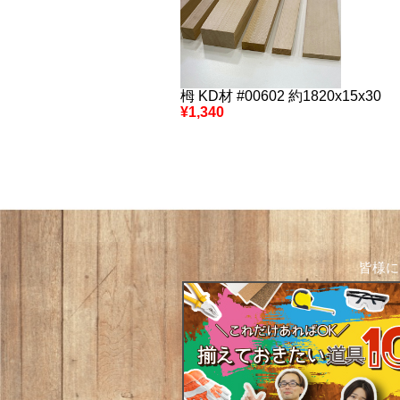
栂 KD材 #00602 約1820x15x30
¥1,340
皆様に