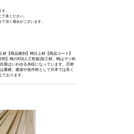
ます。
ご了承ください。
せて頂く場合がございます。
ゴリ】仕上材【商品種別】栂仕上材【商品コード】
4【商品説明】栂のKD(人工乾燥)加工材。栂はマツ科
目面はいわゆる糸柾になっています。芯材
は重硬。建築や造作材として日本では良く
えております。