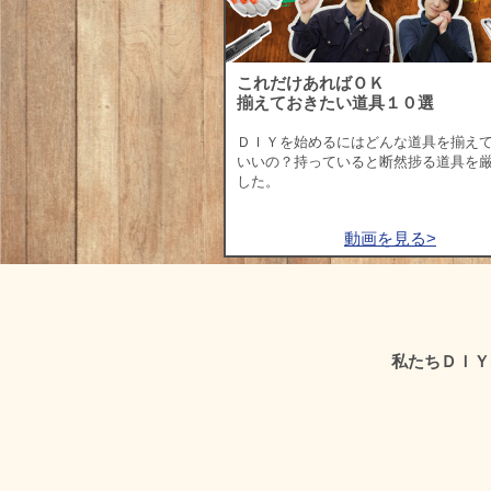
これだけあればＯＫ
揃えておきたい道具１０選
ＤＩＹを始めるにはどんな道具を揃え
いいの？持っていると断然捗る道具を
した。
動画を見る>
私たちＤＩＹ