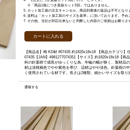
「1注文につき直線カット5回」のサービスです。
※「商品1枚につき直線カット5回」ではありません。
カット加工後の注文キャンセル、商品到着後の返品は不可となり
送料は「カット加工前のサイズを基準」に頂いております。予め
その他、当社が対応出来ないと判断した内容のご依頼はお断りさ
カートに入れる
【商品名】栂 KD材 #07435 約1820x18x18 【商品カ
07435【JAN】4981277074351【サイズ】約1820x18x
科の針葉樹で成長がゆっくりな為、年輪の幅が狭く、製材品の
材は淡桃褐色でやや紫色を帯び、辺材はやや淡色。針葉樹の中
く使用されている材です。長さは2種類、細かいサイズを取り
通報する