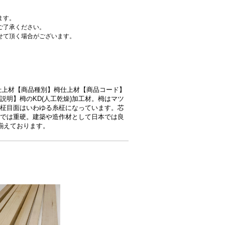
ます。
ご了承ください。
せて頂く場合がございます。
テゴリ】仕上材【商品種別】栂仕上材【商品コード】
18【商品説明】栂のKD(人工乾燥)加工材。栂はマツ
柾目面はいわゆる糸柾になっています。芯
では重硬。建築や造作材として日本では良
揃えております。