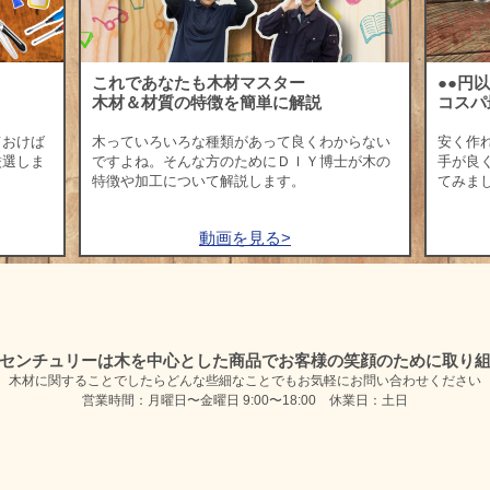
これであなたも木材マスター
●●円
木材＆材質の特徴を簡単に解説
コスパ
ておけば
木っていろいろな種類があって良くわからない
安く作
厳選しま
ですよね。そんな方のためにＤＩＹ博士が木の
手が良
特徴や加工について解説します。
てみま
動画を見る>
センチュリーは木を中心とした商品で
お客様の笑顔のために取り
木材に関することでしたらどんな些細なことでも
お気軽にお問い合わせください
営業時間：月曜日〜金曜日 9:00〜18:00 休業日：土日