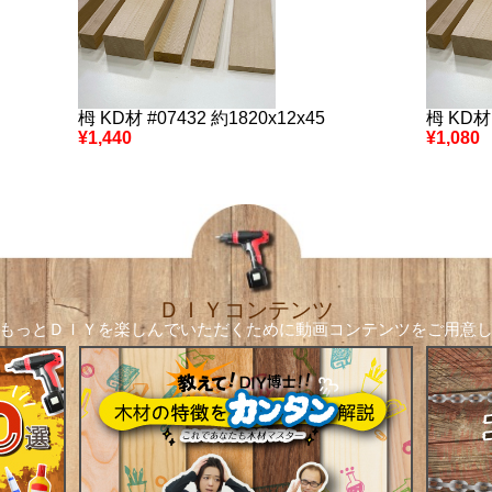
栂 KD材 #07432 約1820x12x45
栂 KD材 
¥1,440
¥1,080
ＤＩＹコンテンツ
もっとＤＩＹを楽しんでいただくために
動画コンテンツをご用意