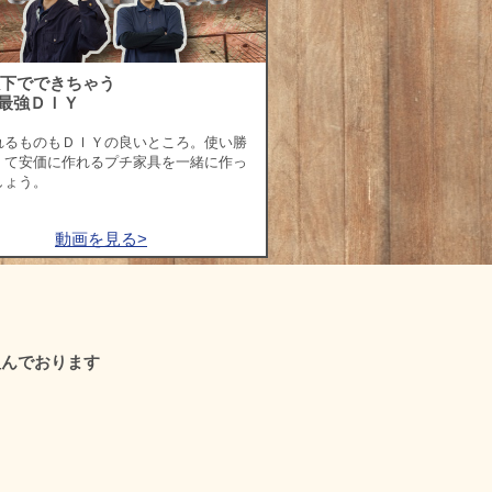
以下でできちゃう
最強ＤＩＹ
れるものもＤＩＹの良いところ。使い勝
くて安価に作れるプチ家具を一緒に作っ
しょう。
動画を見る>
組んでおります