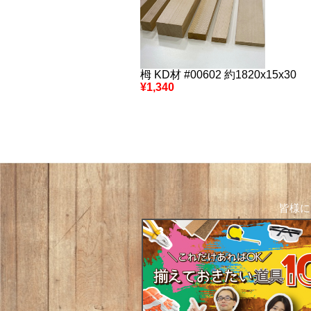
栂 KD材 #00602 約1820x15x30
¥1,340
皆様に