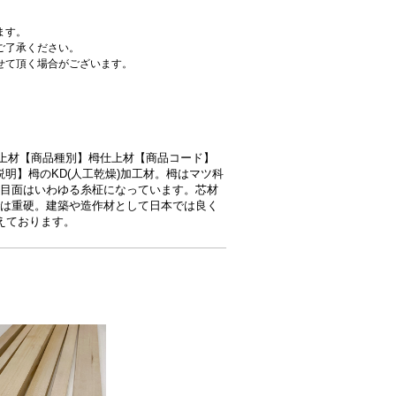
ます。
ご了承ください。
せて頂く場合がございます。
ゴリ】仕上材【商品種別】栂仕上材【商品コード】
8【商品説明】栂のKD(人工乾燥)加工材。栂はマツ科
目面はいわゆる糸柾になっています。芯材
は重硬。建築や造作材として日本では良く
えております。