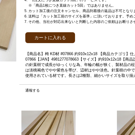
「1注文につき直線カット5回」のサービスです。
※「商品1枚につき直線カット5回」ではありません。
カット加工後の注文キャンセル、商品到着後の返品は不可となり
送料は「カット加工前のサイズを基準」に頂いております。予め
その他、当社が対応出来ないと判断した内容のご依頼はお断りさ
カートに入れる
【商品名】栂 KD材 #07866 約910x12x18 【商品カテ
07866【JAN】4981277078663【サイズ】約910x12x1
の針葉樹で成長がゆっくりな為、年輪の幅が狭く、製材品の柾
は淡桃褐色でやや紫色を帯び、辺材はやや淡色。針葉樹の中で
使用されている材です。長さは2種類、細かいサイズを取り揃
通報する