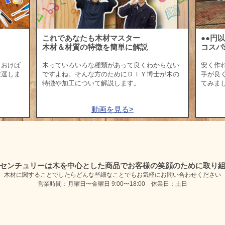
これであなたも木材マスター
●●円
木材＆材質の特徴を簡単に解説
コスパ
ておけば
木っていろいろな種類があって良くわからない
安く作
厳選しま
ですよね。そんな方のためにＤＩＹ博士が木の
手が良
特徴や加工について解説します。
てみま
動画を見る>
センチュリーは木を中心とした商品で
お客様の笑顔のために取り
木材に関することでしたらどんな些細なことでも
お気軽にお問い合わせください
営業時間：月曜日〜金曜日 9:00〜18:00 休業日：土日