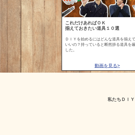
これだけあればＯＫ
揃えておきたい道具１０選
ＤＩＹを始めるにはどんな道具を揃え
いいの？持っていると断然捗る道具を
した。
動画を見る>
私たちＤＩＹ