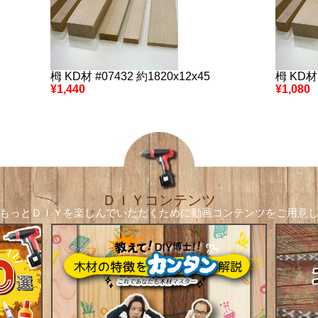
栂 KD材 #07432 約1820x12x45
栂 KD材 
¥1,440
¥1,080
ＤＩＹコンテンツ
もっとＤＩＹを楽しんでいただくために
動画コンテンツをご用意