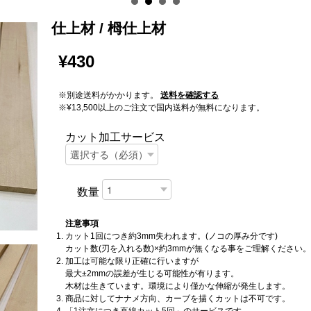
仕上材 / 栂仕上材
¥430
※別途送料がかかります。
送料を確認する
※¥13,500以上のご注文で国内送料が無料になります。
カット加工サービス
数量
注意事項
カット1回につき約3mm失われます。(ノコの厚み分です)
カット数(刃を入れる数)×約3mmが無くなる事をご理解ください。
加工は可能な限り正確に行いますが
最大±2mmの誤差が生じる可能性が有ります。
木材は生きています。環境により僅かな伸縮が発生します。
商品に対してナナメ方向、カーブを描くカットは不可です。