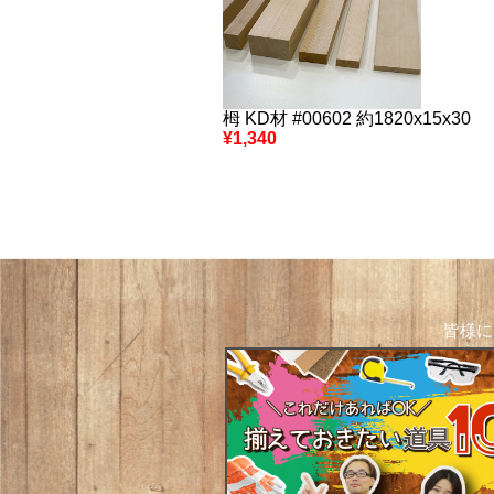
栂 KD材 #00602 約1820x15x30
¥1,340
皆様に