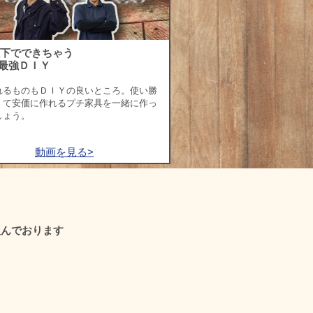
以下でできちゃう
最強ＤＩＹ
れるものもＤＩＹの良いところ。使い勝
くて安価に作れるプチ家具を一緒に作っ
しょう。
動画を見る>
組んでおります