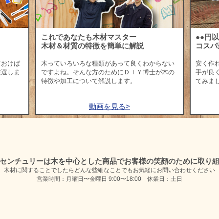
これであなたも木材マスター
●●円
木材＆材質の特徴を簡単に解説
コスパ
ておけば
木っていろいろな種類があって良くわからない
安く作
厳選しま
ですよね。そんな方のためにＤＩＹ博士が木の
手が良
特徴や加工について解説します。
てみま
動画を見る>
センチュリーは木を中心とした商品で
お客様の笑顔のために取り
木材に関することでしたらどんな些細なことでも
お気軽にお問い合わせください
営業時間：月曜日〜金曜日 9:00〜18:00 休業日：土日