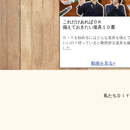
これだけあればＯＫ
揃えておきたい道具１０選
ＤＩＹを始めるにはどんな道具を揃え
いいの？持っていると断然捗る道具を
した。
動画を見る>
私たちＤＩＹ