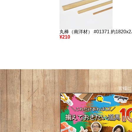
丸棒（南洋材） #01371 約1820x
¥210
皆様に