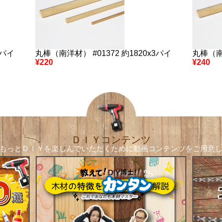
2パイ
丸棒（南洋材） #01372 約1820x3パイ
丸棒（南洋
¥220
¥240
ＤＩＹコンテンツ
もっとＤＩＹを楽しんでいただくために
動画コンテンツをご用意