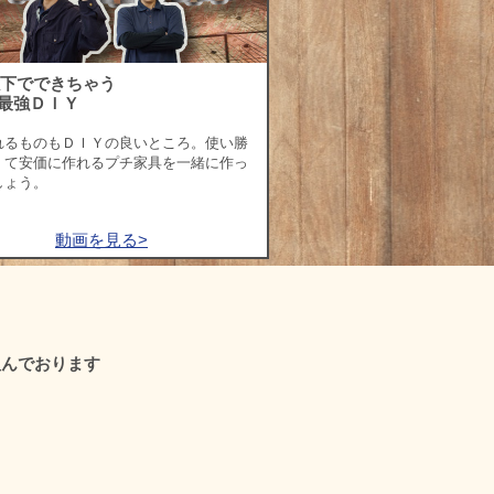
以下でできちゃう
最強ＤＩＹ
れるものもＤＩＹの良いところ。使い勝
くて安価に作れるプチ家具を一緒に作っ
しょう。
動画を見る>
組んでおります