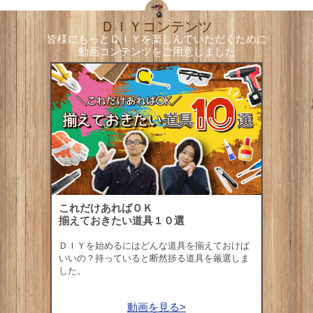
ＤＩＹコンテンツ
皆様にもっとＤＩＹを楽しんでいただくために
動画コンテンツをご用意しました
これだけあればＯＫ
揃えておきたい道具１０選
ＤＩＹを始めるにはどんな道具を揃えておけば
いいの？持っていると断然捗る道具を厳選しま
した。
動画を見る>