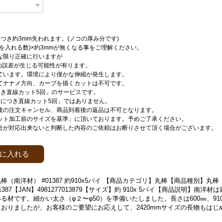
つき約3mm失われます。(ノコの厚み分です)
刃を入れる数)×約3mmが無くなる事をご理解ください。
な限り正確に行いますが
mの誤差が生じる可能性が有ります。
ています。環境により僅かな伸縮が発生します。
てナナメ方向、カーブを描くカットは不可です。
つき直線カット5回」のサービスです。
枚につき直線カット5回」ではありません。
後の注文キャンセル、商品到着後の返品は不可となります。
ット加工前のサイズを基準」に頂いております。予めご了承ください。
社が対応出来ないと判断した内容のご依頼はお断りさせて頂く場合がございます。
に入れる
棒（南洋材） #01387 約910x5パイ 【商品カテゴリ】丸棒【商品種別】丸
387【JAN】4981277013879【サイズ】約 910x 5パイ【商品説明】南洋
る材です。細かい太さ（φ２〜φ50）を準備いたしました。長さは600㎜、910
おりましたが、お客様のご要望にお応えして、2420mmサイズの長物もはじ