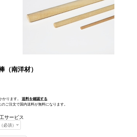
 丸棒（南洋材）
かかります。
送料を確認する
0以上のご注文で国内送料が無料になります。
工サービス