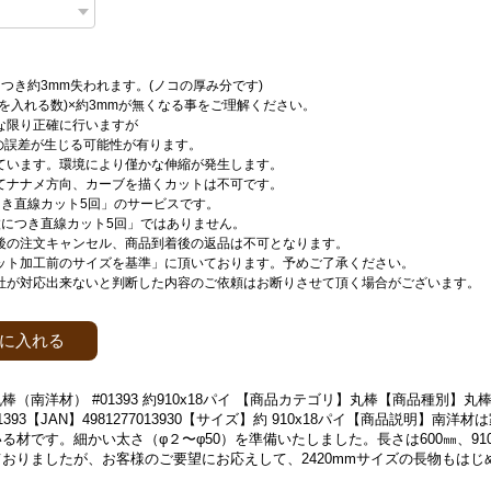
つき約3mm失われます。(ノコの厚み分です)
刃を入れる数)×約3mmが無くなる事をご理解ください。
な限り正確に行いますが
mの誤差が生じる可能性が有ります。
ています。環境により僅かな伸縮が発生します。
てナナメ方向、カーブを描くカットは不可です。
つき直線カット5回」のサービスです。
枚につき直線カット5回」ではありません。
後の注文キャンセル、商品到着後の返品は不可となります。
ット加工前のサイズを基準」に頂いております。予めご了承ください。
社が対応出来ないと判断した内容のご依頼はお断りさせて頂く場合がございます。
に入れる
棒（南洋材） #01393 約910x18パイ 【商品カテゴリ】丸棒【商品種別】
393【JAN】4981277013930【サイズ】約 910x18パイ【商品説明】南洋
る材です。細かい太さ（φ２〜φ50）を準備いたしました。長さは600㎜、910
おりましたが、お客様のご要望にお応えして、2420mmサイズの長物もはじ