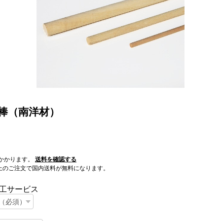
 丸棒（南洋材）
かかります。
送料を確認する
0以上のご注文で国内送料が無料になります。
工サービス