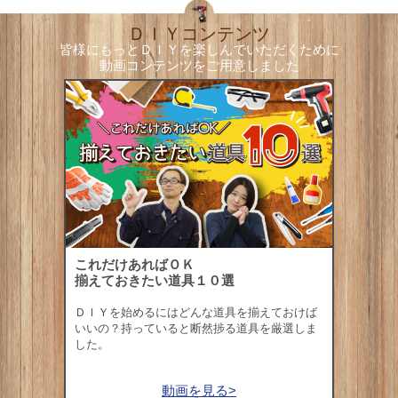
ＤＩＹコンテンツ
皆様にもっとＤＩＹを楽しんでいただくために
動画コンテンツをご用意しました
これだけあればＯＫ
揃えておきたい道具１０選
ＤＩＹを始めるにはどんな道具を揃えておけば
いいの？持っていると断然捗る道具を厳選しま
した。
動画を見る>