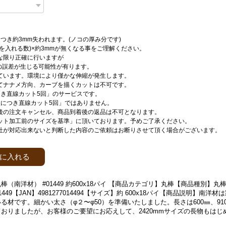
つき約3mm失われます。(ノコの厚み分です)
刃を入れる数)×約3mmが無くなる事をご理解ください。
な限り正確に行いますが
mの誤差が生じる可能性が有ります。
ています。環境により僅かな伸縮が発生します。
てナナメ方向、カーブを描くカットは不可です。
つき直線カット5回」のサービスです。
枚につき直線カット5回」ではありません。
後の注文キャンセル、商品到着後の返品は不可となります。
ット加工前のサイズを基準」に頂いております。予めご了承ください。
社が対応出来ないと判断した内容のご依頼はお断りさせて頂く場合がございます。
に入れる
棒（南洋材） #01449 約600x18パイ 【商品カテゴリ】丸棒【商品種別】
449【JAN】4981277014494【サイズ】約 600x18パイ【商品説明】南洋
る材です。細かい太さ（φ２〜φ50）を準備いたしました。長さは600㎜、910
おりましたが、お客様のご要望にお応えして、2420mmサイズの長物もはじ