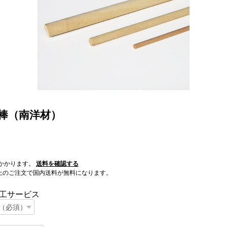
 丸棒（南洋材）
かかります。
送料を確認する
0以上のご注文で国内送料が無料になります。
工サービス