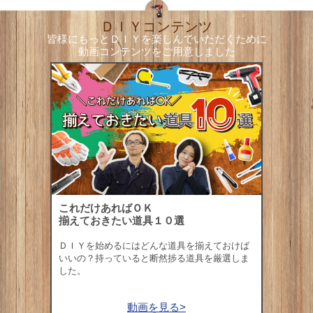
ＤＩＹコンテンツ
皆様にもっとＤＩＹを楽しんでいただくために
動画コンテンツをご用意しました
これだけあればＯＫ
揃えておきたい道具１０選
ＤＩＹを始めるにはどんな道具を揃えておけば
いいの？持っていると断然捗る道具を厳選しま
した。
動画を見る>