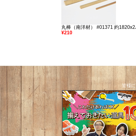
丸棒（南洋材） #01371 約1820x
¥210
皆様に