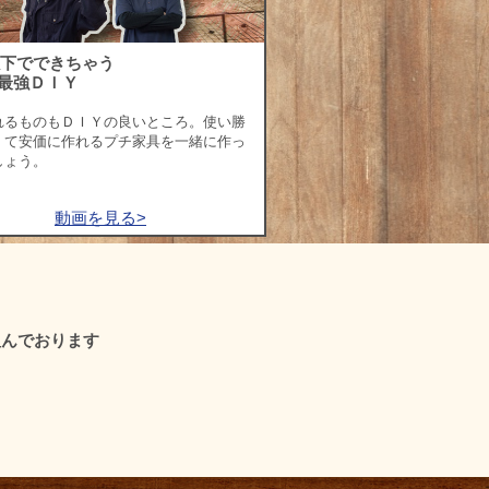
以下でできちゃう
最強ＤＩＹ
れるものもＤＩＹの良いところ。使い勝
くて安価に作れるプチ家具を一緒に作っ
しょう。
動画を見る>
組んでおります