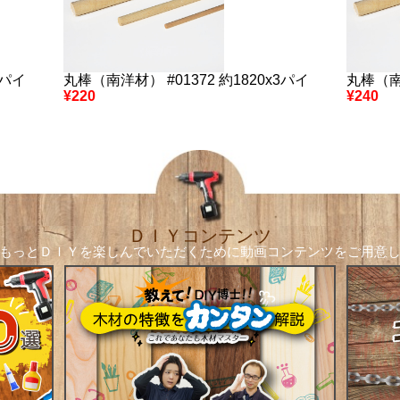
2パイ
丸棒（南洋材） #01372 約1820x3パイ
丸棒（南洋
¥220
¥240
ＤＩＹコンテンツ
もっとＤＩＹを楽しんでいただくために
動画コンテンツをご用意