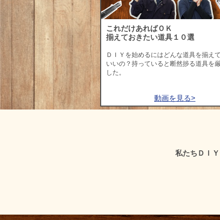
これだけあればＯＫ
揃えておきたい道具１０選
ＤＩＹを始めるにはどんな道具を揃え
いいの？持っていると断然捗る道具を
した。
動画を見る>
私たちＤＩＹ