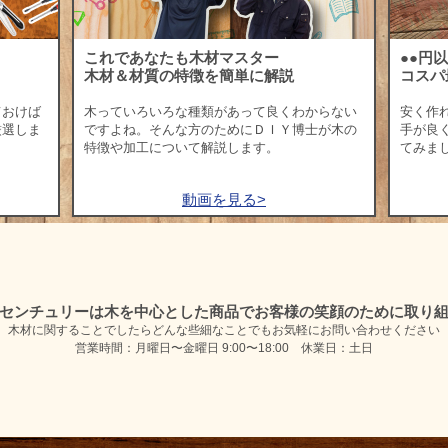
これであなたも木材マスター
●●円
木材＆材質の特徴を簡単に解説
コスパ
ておけば
木っていろいろな種類があって良くわからない
安く作
厳選しま
ですよね。そんな方のためにＤＩＹ博士が木の
手が良
特徴や加工について解説します。
てみま
動画を見る>
センチュリーは木を中心とした商品で
お客様の笑顔のために取り
木材に関することでしたらどんな些細なことでも
お気軽にお問い合わせください
営業時間：月曜日〜金曜日 9:00〜18:00 休業日：土日